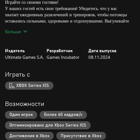
Играйте со своими гостями!
У ваших гостей есть свои требования! Убедитесь, что у вас
хватает ежедневных развлечений и тренировок, чтобы питомцы
оставались сильными, здоровыми и отдохнувшими. Выгуливайте
их, гладьте, угощайте лакомствами и играйте с ними с мячиками.
Больше
Сделайте так, чтобы все виды животных чувствовали себя в
вашем отеле как дома.
Издатель
Разработчик
Дата выпуска
Начните с нуля и создайте империю отелей для животных!
Ultimate Games S.A.
Games Incubator
08.11.2024
По ходу игры вы будете расширять свой бизнес и сделаете его
самым лучшим отелем для домашних животных всех времен!
Представьте себе множество номеров, каждый из которых
Играть с
спроектирован и оформлен для разных видов животных, с
огромными игровыми площадками, окружающими ваш отель
XBOX Series X|S
премиум-класса! Поистине сказочное место, которое вы можете
создать своими руками.
Возможности
Один игрок
Более 60 кадров/с
Оптимизировано для Xbox Series X|S
Достижения в Xbox
Присутствие в Xbox