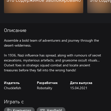
Это содержимое заблокировано
Это соде
Описание
Assemble a bold team of adventurers and journey through the
desert-wilderness.
In 1936, Nazi influence has spread, along with rumours of secret
excavations, mysterious artefacts, and gruesome occult rituals…
Outwit foes in strategic squad combat and locate ancient
treasures before they fall into the wrong hands!
Издатель
Разработчик
Дата выпуска
Chucklefish
Robotality
15.04.2021
Играть с
Компьютер
Handheld