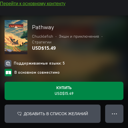
Перейти к основному контенту
Pathway
Chucklefish
•
Экшн и приключения
•
Стратегии
USD$15.49
Поддерживаемые языки: 5
В основном совместимо
КУПИТЬ
USD$15.49
ДОБАВИТЬ В СПИСОК ЖЕЛАНИЙ
● ● ●