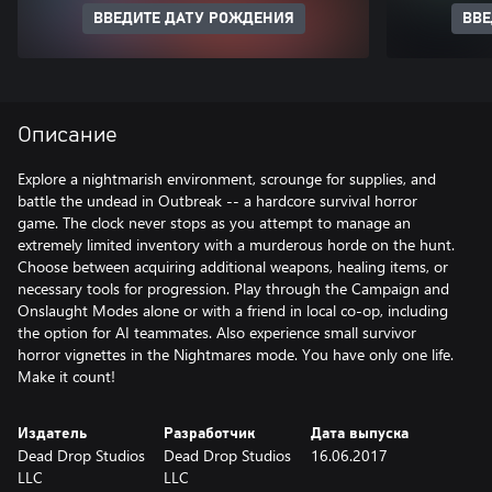
ВВЕДИТЕ ДАТУ РОЖДЕНИЯ
ВВЕ
Описание
Explore a nightmarish environment, scrounge for supplies, and
battle the undead in Outbreak -- a hardcore survival horror
game. The clock never stops as you attempt to manage an
extremely limited inventory with a murderous horde on the hunt.
Choose between acquiring additional weapons, healing items, or
necessary tools for progression. Play through the Campaign and
Onslaught Modes alone or with a friend in local co-op, including
the option for AI teammates. Also experience small survivor
horror vignettes in the Nightmares mode. You have only one life.
Make it count!
Издатель
Разработчик
Дата выпуска
Dead Drop Studios
Dead Drop Studios
16.06.2017
LLC
LLC