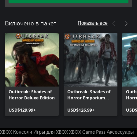
Показать все
Включено в пакет
Outbreak: Shades of
Outbreak: Shades of
Outb
Horror Deluxe Edition
Horror Emporium
Horr
DLC Collection
Colle
USD$129.99+
USD$126.99+
USD$
XBOX Консоли
Игры для XBOX
XBOX Game Pass
Аксессуары