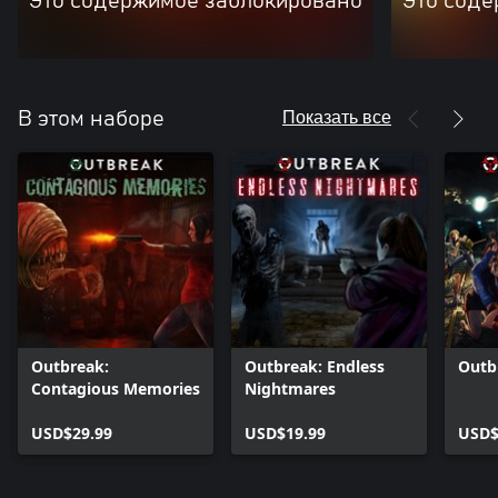
Это содержимое заблокировано
Это соде
Показать все
В этом наборе
Outbreak:
Outbreak: Endless
Outb
Contagious Memories
Nightmares
USD$29.99
USD$19.99
USD$