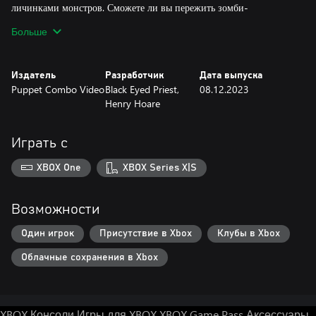
личинками монстров. Сможете ли вы пережить зомби-
апокалипсис или в конечном итоге станете очередным ходячим
Больше
трупом?
Издатель
Разработчик
Дата выпуска
Puppet Combo Video
Black Eyed Priest,
08.12.2023
Henry Hoare
Играть с
XBOX One
XBOX Series X|S
Возможности
Один игрок
Присутствие в Xbox
Клубы в Xbox
Облачные сохранения в Xbox
XBOX Консоли
Игры для XBOX
XBOX Game Pass
Аксессуары