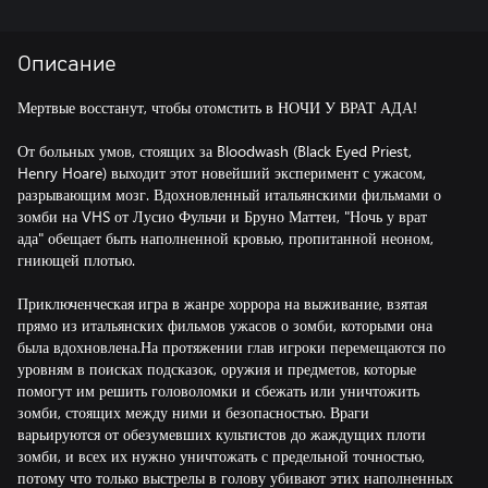
Описание
Мертвые восстанут, чтобы отомстить в НОЧИ У ВРАТ АДА!
От больных умов, стоящих за Bloodwash (Black Eyed Priest,
Henry Hoare) выходит этот новейший эксперимент с ужасом,
разрывающим мозг. Вдохновленный итальянскими фильмами о
зомби на VHS от Лусио Фульчи и Бруно Маттеи, "Ночь у врат
ада" обещает быть наполненной кровью, пропитанной неоном,
гниющей плотью.
Приключенческая игра в жанре хоррора на выживание, взятая
прямо из итальянских фильмов ужасов о зомби, которыми она
была вдохновлена.На протяжении глав игроки перемещаются по
уровням в поисках подсказок, оружия и предметов, которые
помогут им решить головоломки и сбежать или уничтожить
зомби, стоящих между ними и безопасностью. Враги
варьируются от обезумевших культистов до жаждущих плоти
зомби, и всех их нужно уничтожать с предельной точностью,
потому что только выстрелы в голову убивают этих наполненных