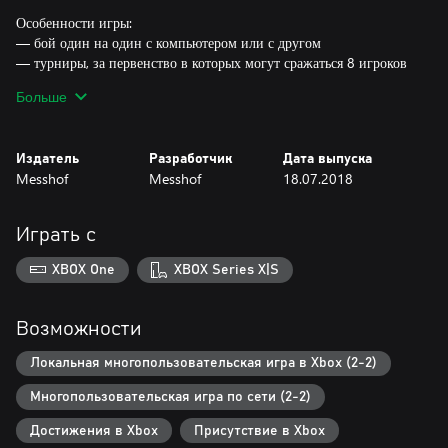
Особенности игры:
— бой один на один с компьютером или с другом
— турниры, за первенство в которых могут сражаться 8 игроков
— четыре вида оружия для осваивания
Больше
— возможность полностью менять облик персонажа
— десять разных уровней, от замка до внутренностей Нидхёгга
— возможность менять игровые правила с помощью 10 и более
Издатель
Разработчик
Дата выпуска
переменных
Messhof
Messhof
18.07.2018
— возможность искать противников и устраивать частные игры
по сети
Играть с
XBOX One
XBOX Series X|S
Возможности
Локальная многопользовательская игра в Xbox (2-2)
Многопользовательская игра по сети (2-2)
Достижения в Xbox
Присутствие в Xbox