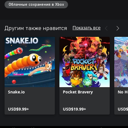
Облачные сохранения в Xbox
Показать все
Другим также нравится
Snake.io
Pocket Bravery
No H
USD$9.99+
USD$19.99+
USD$