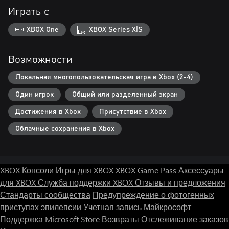
Играть с
XBOX One
XBOX Series X|S
Возможности
Локальная многопользовательская игра в Xbox (2-4)
Один игрок
Общий или разделенный экран
Достижения в Xbox
Присутствие в Xbox
Облачные сохранения в Xbox
XBOX Консоли
Игры для XBOX
XBOX Game Pass
Аксессуары
для XBOX
Служба поддержки XBOX
Отзывы и предложения
Стандарты сообщества
Предупреждение о фотогенных
приступах эпилепсии
Учетная запись Майкрософт
Поддержка Microsoft Store
Возвраты
Отслеживание заказов