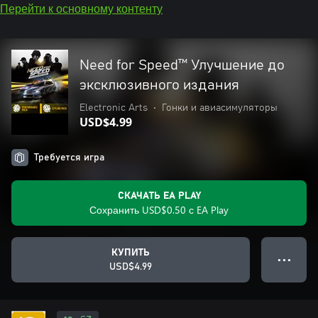
Перейти к основному контенту
Need for Speed™ Улучшение до
эксклюзивного издания
Electronic Arts
•
Гонки и авиасимуляторы
USD$4.99
Требуется игра
СКАЧАТЬ EA PLAY
Сохранить USD$0.50 с EA Play
КУПИТЬ
● ● ●
USD$4.99