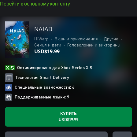
Перейти к основному контенту
NAIAD
HiWarp
•
Экшн и приключения
•
Другие
•
Семья и дети
•
Головоломки и викторины
USD$19.99
Оптимизировано для Xbox Series X|S
Технология Smart Delivery
Специальные возможности: 6
Поддерживаемые языки: 9
КУПИТЬ
USD$19.99