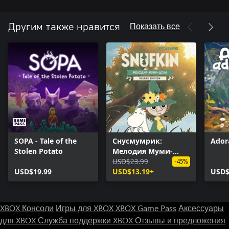
Показать все
Другим также нравится
SOPA - Tale of the
Снусмумрик:
Ador
Stolen Potato
Мелодия Муми-
дола Digital Deluxe
USD$23.99
-45%
USD$19.99
Edition
USD$13.19+
USD$
XBOX Консоли
Игры для XBOX
XBOX Game Pass
Аксессуары
для XBOX
Служба поддержки XBOX
Отзывы и предложения