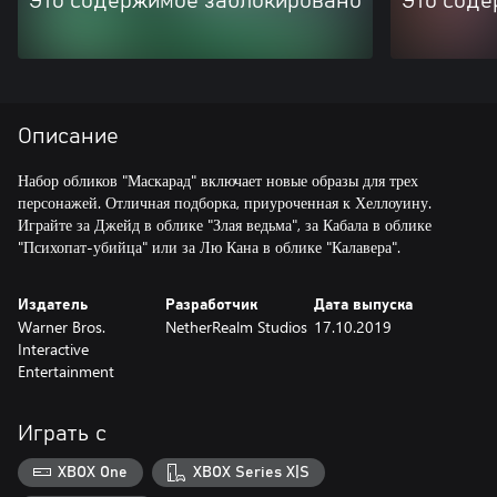
Это содержимое заблокировано
Это соде
Описание
Набор обликов "Маскарад" включает новые образы для трех
персонажей. Отличная подборка, приуроченная к Хеллоуину.
Играйте за Джейд в облике "Злая ведьма", за Кабала в облике
Издатель
Разработчик
Дата выпуска
Warner Bros.
NetherRealm Studios
17.10.2019
Interactive
Entertainment
Играть с
XBOX One
XBOX Series X|S