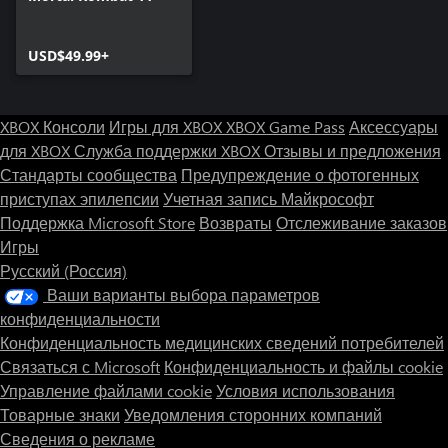
USD$49.99+
XBOX Консоли
Игры для XBOX
XBOX Game Pass
Аксессуары
для XBOX
Служба поддержки XBOX
Отзывы и предложения
Стандарты сообщества
Предупреждение о фотогенных
приступах эпилепсии
Учетная запись Майкрософт
Поддержка Microsoft Store
Возвраты
Отслеживание заказов
Игры
Русский (Россия)
Ваши варианты выбора параметров
конфиденциальности
Конфиденциальность медицинских сведений потребителей
Связаться с Microsoft
Конфиденциальность и файлы cookie
Управление файлами cookie
Условия использования
Товарные знаки
Уведомления сторонних компаний
Сведения о рекламе