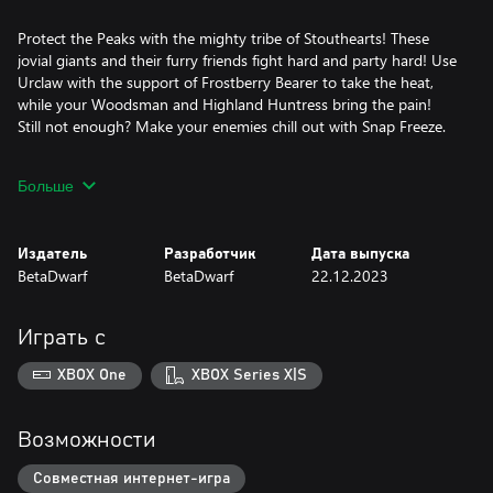
Protect the Peaks with the mighty tribe of Stouthearts! These
jovial giants and their furry friends fight hard and party hard! Use
Urclaw with the support of Frostberry Bearer to take the heat,
while your Woodsman and Highland Huntress bring the pain!
Still not enough? Make your enemies chill out with Snap Freeze.
With this DLC, you have the perfect kit to lead your tribe to
Больше
victory!
Издатель
Разработчик
Дата выпуска
BetaDwarf
BetaDwarf
22.12.2023
Играть с
XBOX One
XBOX Series X|S
Возможности
Совместная интернет-игра