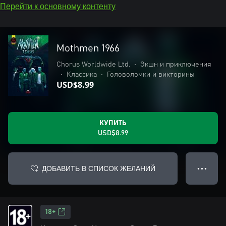
Перейти к основному контенту
Mothmen 1966
Chorus Worldwide Ltd.
•
Экшн и приключения
•
Классика
•
Головоломки и викторины
USD$8.99
КУПИТЬ
USD$8.99
ДОБАВИТЬ В СПИСОК ЖЕЛАНИЙ
● ● ●
18+