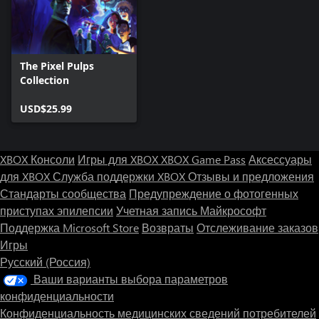
The Pixel Pulps
Collection
USD$25.99
XBOX Консоли
Игры для XBOX
XBOX Game Pass
Аксессуары
для XBOX
Служба поддержки XBOX
Отзывы и предложения
Стандарты сообщества
Предупреждение о фотогенных
приступах эпилепсии
Учетная запись Майкрософт
Поддержка Microsoft Store
Возвраты
Отслеживание заказов
Игры
Русский (Россия)
Ваши варианты выбора параметров
конфиденциальности
Конфиденциальность медицинских сведений потребителей