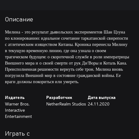
Описание
Милина - это результат дьявольских экспериментов Шан Цзуна
по клонированию: идеальное сочетание таркатанской свирепости
с атлетическим изяществом Китаны. Кроника перенесла Милину
в текущую временную линию, где она узнала о своем
трагическом будущем: о скоротечной службе в роли императрицы
Внешнего мира и о своей смерти от рук Ди'Воры и Коталь Кана.
Преисполненная решимости вернуть себе трон, Милина вновь
погрузила Внешний мир в состояние гражданской войны. Ее
враги должны покориться или умереть.
Издатель
Разработчик
Дата выпуска
Warner Bros.
NetherRealm Studios
24.11.2020
Interactive
Entertainment
Играть с