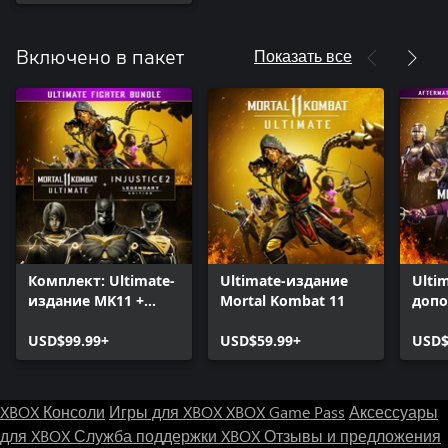
Показать все
Включено в пакет
Комплект: Ultimate-
Ultimate-издание
Ulti
издание MK11 +
Mortal Kombat 11
допо
Injustice 2 - лег.
Mort
Издание
USD$99.99+
USD$59.99+
USD$
XBOX Консоли
Игры для XBOX
XBOX Game Pass
Аксессуары
для XBOX
Служба поддержки XBOX
Отзывы и предложения