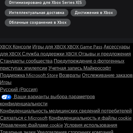
Оптимизировано для Xbox Series X|S
Интеллектуальная доставка
Достижения в Xbox
Облачные сохранения в Xbox
XBOX Консоли
Игры для XBOX
XBOX Game Pass
Аксессуары
для XBOX
Служба поддержки XBOX
Отзывы и предложения
Стандарты сообщества
Предупреждение о фотогенных
приступах эпилепсии
Учетная запись Майкрософт
Поддержка Microsoft Store
Возвраты
Отслеживание заказов
Игры
Русский (Россия)
Ваши варианты выбора параметров
конфиденциальности
Конфиденциальность медицинских сведений потребителей
Связаться с Microsoft
Конфиденциальность и файлы cookie
Управление файлами cookie
Условия использования
Товарные знаки
Уведомления сторонних компаний