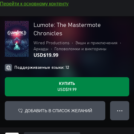
Перейти к основному контенту
Lumote: The Mastermote
Chronicles
Wired Productions
•
Экшн и приключения
•
Аркады
•
Головоломки и викторины
USD$19.99
Поддерживаемые языки: 12
КУПИТЬ
USD$19.99
ДОБАВИТЬ В СПИСОК ЖЕЛАНИЙ
● ● ●