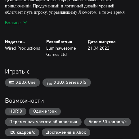
приключений. Продуманный и логичный дизайн уровней
облегчает путь игроку, управляющему Люмотом; в то же время
сложность задач возрастает с каждым новым встреченным мотом.
Больше
На всём протяжении игры вы будете видеть весь мир и все
головоломки.
Издатель
Разработчик
Дата выпуска
Электронная музыка
Wired Productions
Luminawesome
21.04.2022
Потрясающий электронный саундтрек будет сопровождать вас на
Games Ltd
всём протяжении этого удивительного путешествия: Великие
Глубины общаются с помощью музыки, осведомляя вас о
ключевых моментах и об эмоциональном состоянии Люмота.
Играть с
rEngine
XBOX One
XBOX Series X|S
Игра создана на оригинальном движке rEngine, и все
головоломки в ней связаны: вы легко будете переходить от одной
к другой по мере продвижения по игре. Никакого ожидания
Возможности
загрузок! По мере путешествия по Великим Глубинам вы
сможете смотреть вниз, чтобы понять, сколько еще осталось
HDR10
Один игрок
пройти, а также смотреть вверх, чтобы оценить прогресс в этом
Переменная частота обновления
Более 60 кадров/с
эпическом путешествии!
120 кадров/с
Достижения в Xbox
Фоторежим