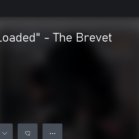
Loaded" - The Brevet
● ● ●