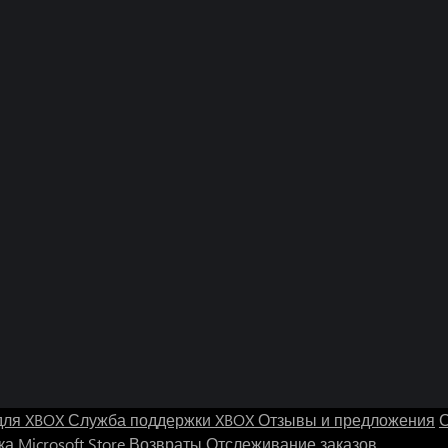
для XBOX
Служба поддержки XBOX
Отзывы и предложения
С
а Microsoft Store
Возвраты
Отслеживание заказов