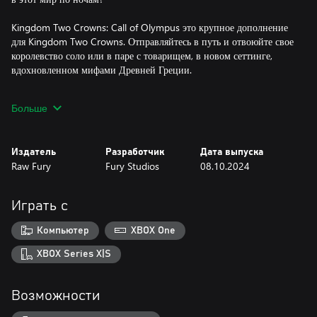
Kingdom Two Crowns: Call of Olympus это крупное дополнение
для Kingdom Two Crowns. Отправляйтесь в путь и отвоюйте свое
королевство соло или в паре с товарищем, в новом сеттинге,
вдохновленном мифами Древней Греции.
Цель - освободить Олимп
Больше
- Невероятный новый мир: В Call of Olympus вас ждет
значительно переработанная карта. Конечный пункт вашего
Издатель
Разработчик
Дата выпуска
путешествия - гора Олимп, но вы сами решаете, каким путем
Raw Fury
Fury Studios
08.10.2024
туда подниматься!
- Задания в храмах и на островах: На новом архипелаге вас ждут
уникальные испытания, спрятанные сокровища и
Играть с
могущественные артефакты - заручитесь поддержкой Артемиды,
Афины, Гефеста, и Гермеса и взойдите на Олимп!
Компьютер
XBOX One
- Оседлайте легендарных монстров: вы сможете прокатиться на
трехголовом Цербере, жуткой огнедышащей Химере, крылатом
XBOX Series X|S
Пегасе, хотя и ослик - это тоже неплохо! Эти и другие скакуны
только и ждут, пока вы их найдете!
Возможности
Эпические сражения с ордами Жадности