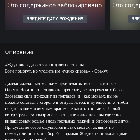
Это содержимое заблокировано
Это соде
ВВЕДИТЕ ДАТУ РОЖДЕНИЯ
ВВЕ
Описание
«Ждут впереди острова и далекие страны,
Боги помогут, но угодить им нужно сперва» - Оракул
Далеко-далеко над великим архипелагом возвышается гора
Олимп. Но что-то неладно на престоле древнегреческих богов...
Зловещая сила приходит из порталов, и , как монарх, вы не
можете остаться в стороне и отправляетесь в путешествие, чтобы
не дать вашим извечным врагам захватить этот мир. Теплый
ветер Средиземноморья овевает ваше лицо, пока вы едете по
кипарисовым рощам вдоль песчаных пляжей и бирюзовых лагун.
Присутствие богов ощущается в этих местах так явно, но
помогут ли они вам в борьбе с ордами Жадности, приходящими
в этот мир по ночам?