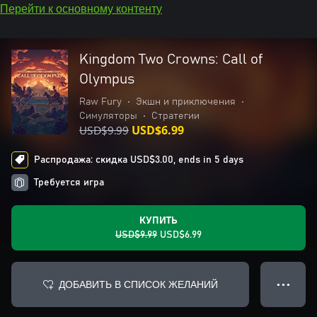
Перейти к основному контенту
Kingdom Two Crowns: Call of
Olympus
Raw Fury
•
Экшн и приключения
•
Симуляторы
•
Стратегии
USD$9.99
USD$6.99
Распродажа: скидка USD$3.00, ends in 5 days
Требуется игра
КУПИТЬ
USD$9.99
USD$6.99
ДОБАВИТЬ В СПИСОК ЖЕЛАНИЙ
● ● ●