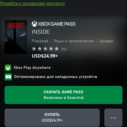
Перейти к основному контенту
INSIDE
Playdead
•
Экшн и приключения
•
Аркады
251
USD$24.99+
Xbox Play Anywhere
Оптимизировано для наладонных устройств
СКАЧАТЬ GAME PASS
Включено в Essential
КУПИТЬ
● ● ●
USD$24.99+