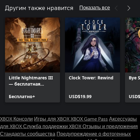
Показать все
Другим также нравится
Little Nightmares III
Clock Tower: Rewind
Bye 
— бесплатная
пробная версия с
пропуском друга
Бесплатно+
USD$19.99
USD$
XBOX Консоли
Игры для XBOX
XBOX Game Pass
Аксессуары
для XBOX
Служба поддержки XBOX
Отзывы и предложения
Стандарты сообщества
Предупреждение о фотогенных