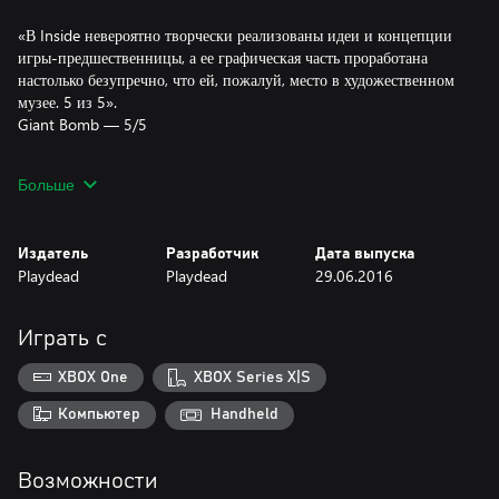
«В Inside невероятно творчески реализованы идеи и концепции
игры-предшественницы, а ее графическая часть проработана
настолько безупречно, что ей, пожалуй, место в художественном
музее. 5 из 5».
Giant Bomb — 5/5
«Потрясающие анимации и стиль, хитрые головоломки и
Больше
гротескная пародия на реальность. Чем дальше в игре бежит
мальчик, тем больше жутких деталей в ней раскрывается».
Kotaku
Издатель
Разработчик
Дата выпуска
Playdead
Playdead
29.06.2016
Обладательница более 100 наград, включая:
- Artistic Achievement (BAFTA)
Играть с
- Game Design (BAFTA)
- Narrative (BAFTA)
XBOX One
XBOX Series X|S
- Original Property (BAFTA)
- Best Independent Game (Game Critics Awards)
Компьютер
Handheld
- Best Independent Game (The Game Awards)
- Best Art Direction (The Game Awards)
Возможности
- Spite Award (D.I.C.E. Awards)