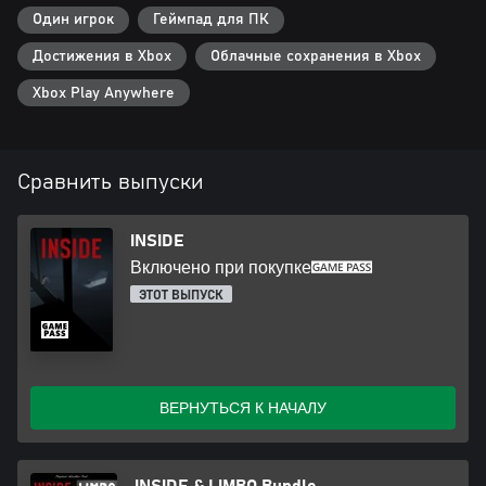
- Outstanding Achievement in Art Direction (D.I.C.E. Awards)
Один игрок
Геймпад для ПК
- Outstanding Achievement in Game Direction (D.I.C.E. Awards)
- Best Audio (Game Developers Choice Awards)
Достижения в Xbox
Облачные сохранения в Xbox
- Best Visual Art (Game Developers Choice Awards)
Xbox Play Anywhere
Сравнить выпуски
INSIDE
Включено при покупке
ЭТОТ ВЫПУСК
ВЕРНУТЬСЯ К НАЧАЛУ