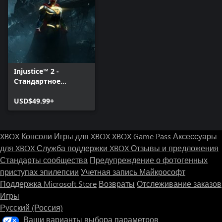
Injustice™ 2 -
Стандартное
издание
USD$49.99+
XBOX Консоли
Игры для XBOX
XBOX Game Pass
Аксессуары
для XBOX
Служба поддержки XBOX
Отзывы и предложения
Стандарты сообщества
Предупреждение о фотогенных
приступах эпилепсии
Учетная запись Майкрософт
Поддержка Microsoft Store
Возвраты
Отслеживание заказов
Игры
Русский (Россия)
Ваши варианты выбора параметров