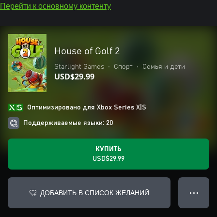
Перейти к основному контенту
House of Golf 2
Starlight Games
•
Спорт
•
Семья и дети
USD$29.99
Оптимизировано для Xbox Series X|S
Поддерживаемые языки: 20
КУПИТЬ
USD$29.99
ДОБАВИТЬ В СПИСОК ЖЕЛАНИЙ
● ● ●