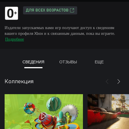
ДЛЯ ВСЕХ ВОЗРАСТОВ
Издатели запускаемых вами игр получают доступ к сведениям
вашего профиля Xbox и к связанным данным, пока вы играете.
Подробнее
СВЕДЕНИЯ
ОТЗЫВЫ
ЕЩЕ
Коллекция