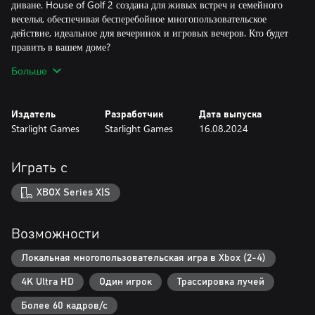
диване. House of Golf 2 создана для живых встреч и семейного
веселья, обеспечивая бесперебойное многопользовательское
действие, идеальное для вечеринок и игровых вечеров. Кто будет
править в вашем доме?
Больше
Более 100 лунков
С более чем 100 тщательно созданными лунками для покорения
игра предлагает бесконечное развлечение и сюрпризы. Каждая
Издатель
Разработчик
Дата выпуска
лунка представляет собой уникальную головоломку, которая
Starlight Games
Starlight Games
16.08.2024
ждет своего решения с помощью идеального удара.
Система очков за трюки
Играть с
Высвободите свою креативность и мастерство с нашей
инновационной системой очков за трюки. Покажите свое
XBOX Series X|S
мастерство с захватывающими выстрелами, отскакивая от углов и
игнорируя гравитацию, чтобы заработать впечатляющие очки и
поразить своих друзей.
Возможности
Живые турниры и лунки
Локальная многопользовательская игра в Xbox (2-4)
Готовы испытать свою силу? Погрузитесь в живые турниры и
4K Ultra HD
Один игрок
Трассировка лучей
соревнуйтесь на разнообразных динамичных полях за
захватывающие призы, от монет до эксклюзивных скинов и
Более 60 кадров/с
мячей для гольфа. Всегда есть новое испытание и награды для