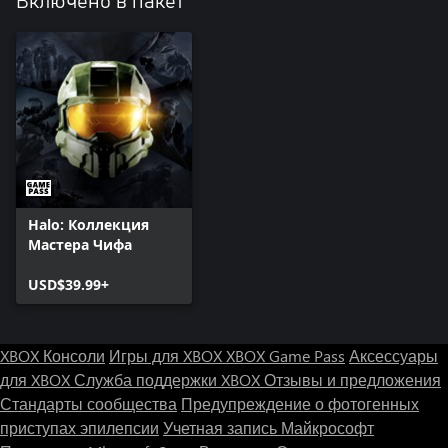
Включено в пакет
Halo: Коллекция
Мастера Чифа
USD$39.99+
XBOX Консоли
Игры для XBOX
XBOX Game Pass
Аксессуары
для XBOX
Служба поддержки XBOX
Отзывы и предложения
Стандарты сообщества
Предупреждение о фотогенных
приступах эпилепсии
Учетная запись Майкрософт