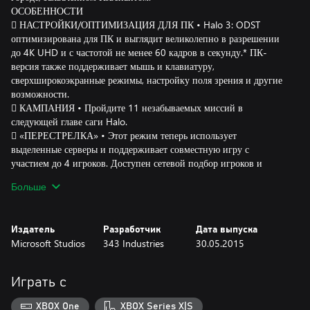
ОСОБЕННОСТИ
 НАСТРОЙКИ/ОПТИМИЗАЦИЯ ДЛЯ ПК • Halo 3: ODST
оптимизирована для ПК и выглядит великолепно в разрешении
до 4K UHD и с частотой не менее 60 кадров в секунду.* ПК-
версия также поддерживает мышь и клавиатуру,
сверхширокоэкранные режимы, настройку поля зрения и другие
возможности.
 КАМПАНИЯ • Пройдите 11 незабываемых миссий в
следующей главе саги Halo.
 «ПЕРЕСТРЕЛКА» • Этот режим теперь использует
выделенные серверы и поддерживает совместную игру с
участием до 4 игроков. Доступен сетевой подбор игроков и
новые пользовательские режимы. Отражайте волны бойцов
Больше
Ковенанта на 10 классических картах и освободите Новую
Момбасу. Откройте для себя новый вариант игры: отражайте
атаки бесчисленных полчищ заражённых существ, находящихся
Издатель
Разработчик
Дата выпуска
во власти Потопа, и попытайтесь устоять под их натиском.
Microsoft Studios
343 Industries
30.05.2015
 «ТЕАТР» • Записывайте яркие игровые моменты и делитесь
ими с сообществом с помощью режима «Театр».
Играть с
*Ознакомьтесь с системными требованиями, чтобы узнать, какая
минимальная конфигурация системы обеспечит оптимальную
XBOX One
XBOX Series X|S