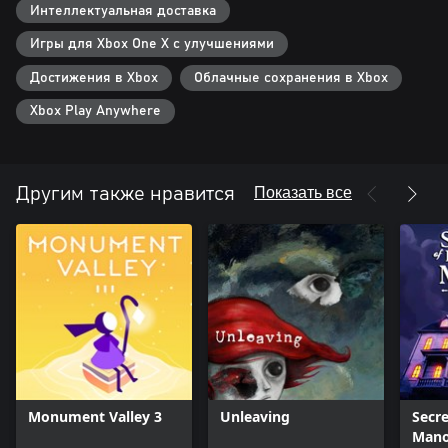
Интеллектуальная доставка
Игры для Xbox One X с улучшениями
Достижения в Xbox
Облачные сохранения в Xbox
Xbox Play Anywhere
Показать все
Другим также нравится
Monument Valley 3
Unleaving
Secre
Mano