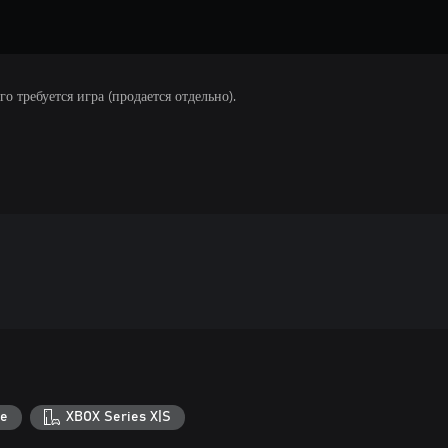
 требуется игра (продается отдельно).
e
XBOX Series X|S