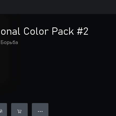
ional Color Pack #2
Борьба
Й
● ● ●