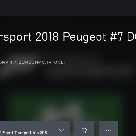
rsport 2018 Peugeot #7 D
онки и авиасимуляторы
● ● ●
G Sport Compétition 308