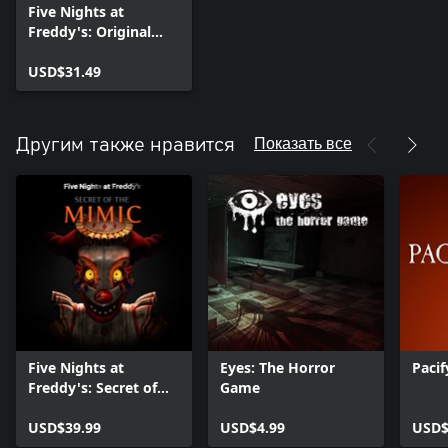
Five Nights at
Freddy's: Original
Series
USD$31.49
Показать все
Другим также нравится
Five Nights at
Eyes: The Horror
Pacif
Freddy's: Secret of
Game
the Mimic
USD$39.99
USD$4.99
USD$