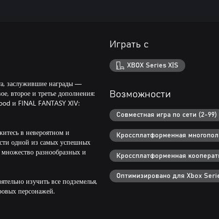
Играть с
XBOX Series X|S
кта, заслужившие награды —
ое, второе и третье дополнения:
Возможности
ood и FINAL FANTASY XIV:
Совместная игра по сети (2-99)
итесь в невероятном и
Кроссплатформенная многополь
сти одной из самых успешных
е множество разнообразных и
Кроссплатформенная кооперати
Оптимизировано для Xbox Serie
ятельно изучить все подземелья,
ровых персонажей.