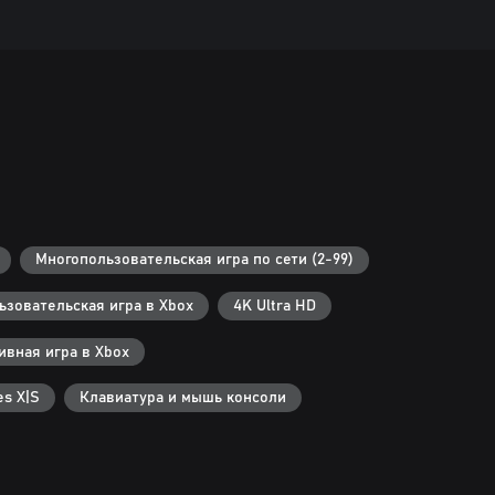
Многопользовательская игра по сети (2-99)
зовательская игра в Xbox
4K Ultra HD
вная игра в Xbox
s X|S
Клавиатура и мышь консоли