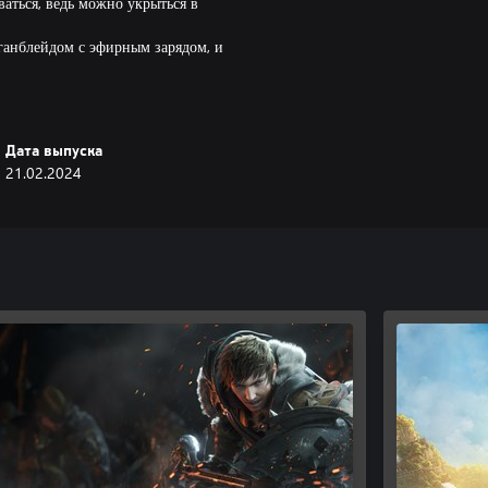
иваться, ведь можно укрыться в
ганблейдом с эфирным зарядом, и
 и крайне смертоносны.
риобрести игру и оплатить
Дата выпуска
21.02.2024
та, ознакомьтесь с
) и Правилами использования
узнать правила и условия
айт FINAL FANTASY XIV по адресу
ную информацию.