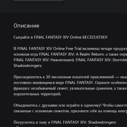
Описание
Сыграйте в FINAL FANTASY XIV Online БЕСПЛАТНО!
В FINAL FANTASY XIV Online Free Trial включены четыре проду
основная игра FINAL FANTASY XIV: A Realm Reborn, а также перв
FINAL FANTASY XIV: Heavensward, FINAL FANTASY XIV: Stormbl
Shadowbringers.
Присоединитесь к 30 миллионам искателей приключений — окаж
постоянно меняющемся мире FINAL FANTASY. Оцените особенно
франшиз: незабываемый сюжет, увлекательные сражения, а такж
поразительных территорий.
Объединитесь с друзьями или играйте в одиночку! Чтобы самосто
связанные с основным сюжетом, призовите себе на помощь неиг
Погрузитесь в тьму в FINAL FANTASY XIV: Shadowbringers