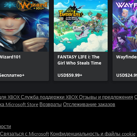
Wizard101
FANTASY LIFE i: The
Wayfinde
Girl Who Steals Time
Бесплатно+
USD$59.99+
USD$24.9
для XBOX
Служба поддержки XBOX
Отзывы и предложения
С
а Microsoft Store
Возвраты
Отслеживание заказов
ности
Связаться с Microsoft
Конфиденциальность и файлы cookie