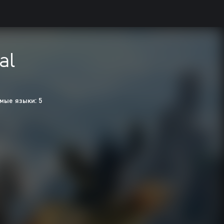
al
ые языки: 5