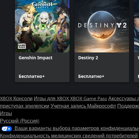
Genshin Impact
Destiny 2
Бесплатно+
Бесплатно+
XBOX Консоли
Игры для XBOX
XBOX Game Pass
Аксессуары 
приступах эпилепсии
Учетная запись Майкрософт
Поддержк
Игры
Русский (Россия)
Ваши варианты выбора параметров конфиденциаль
Конфиденциальность медицинских сведений потребителей