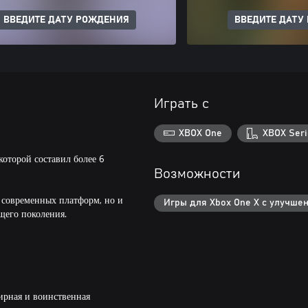
ВВЕДИТЕ ДАТУ РОЖДЕНИЯ
ВВЕДИТЕ ДАТУ
Играть с
XBOX One
XBOX Seri
оторой составил более 6
Возможности
а современных платформ, но и
Игры для Xbox One X с улучше
щего поколения.
ширная и воинственная