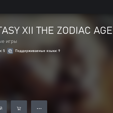
ASY XII THE ZODIAC AGE
ые игры
: 5
Поддерживаемые языки: 9
Й
● ● ●