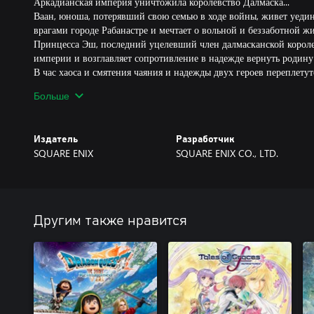
Аркадианская империя уничтожила королевство Далмаска...
Ваан, юноша, потерявший свою семью в ходе войны, живет уеди
врагами городе Рабанастре и мечтает о вольной и беззаботной ж
Принцесса Эш, последний уцелевший член далмасканской королев
империи и возглавляет сопротивление в надежде вернуть родину 
В час хаоса и смятения чаяния и надежды двух героев переплетут
Судьбы целых народов будут поставлены на карту.
Больше
■ Особенности FINAL FANTASY XII THE ZODIAC AGE
Графика игры была полностью переработана с использованием со
Издатель
Разработчик
не только о поддержке широкоформатного изображения: текстуры
SQUARE ENIX
SQUARE ENIX CO., LTD.
улучшены.
Специальная система Zodiac Job позволит игрокам создать уник
комбинацию 2 из 12 профессий.
Огромный набор комбинаций продемонстрирует игрокам богатый
Другим также нравится
стратегических приемов, с помощью которого персонажи смогут п
Повышенный темп битв, автоматическое сохранение, опционал
и многие другие дополнения и изменения механик игры сделают 
в освоении.
Большое разнообразие дополнительных заданий, битв и мини-иг