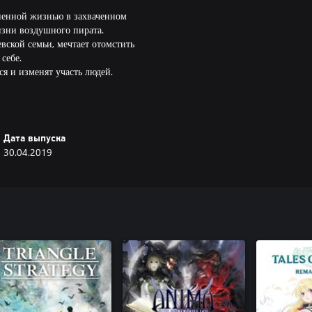
ненной жизнью в захваченном
изни воздушного пирата.
ской семьи, мечтает отомстить
себе.
ся и изменят участь людей.
временных технологий. Речь идет
Дата выпуска
 и тени также были значительно
30.04.2019
ального персонажа, выбрав
 арсенал тактических и
роявить себя в игре.
ьный режим повышенной скорости
ее более интересной и доступной
р. Пусть приключение будет