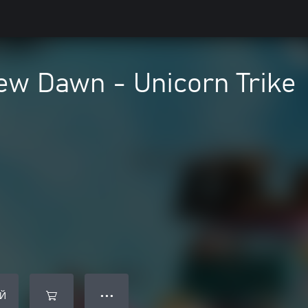
ew Dawn - Unicorn Trike
Й
● ● ●