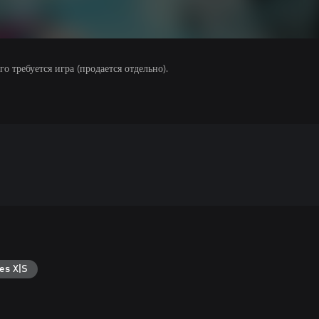
 требуется игра (продается отдельно).
es X|S