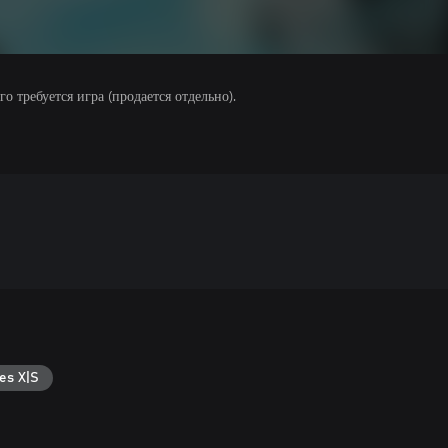
 требуется игра (продается отдельно).
es X|S