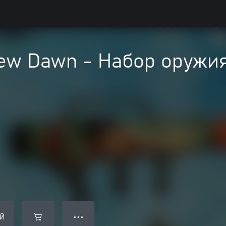
ew Dawn - Набор оружия
Й
● ● ●