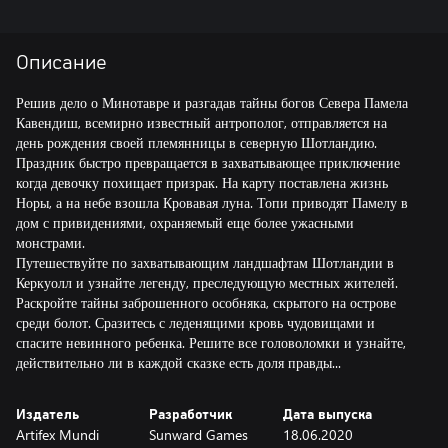
Описание
Решив дело о Минотавре и разгадав тайны богов Севера Памела
Кавендиш, всемирно известный антрополог, отправляется на
день рождения своей племянницы в северную Шотландию.
Праздник быстро превращается в захватывающее приключение
когда девочку похищает призрак. На карту поставлена жизнь
Норы, а на небе взошла Кровавая луна. Топи приводят Памелу в
дом с привидениями, охраняемый еще более ужасными
монстрами.
Путешествуйте по захватывающим ландшафтам Шотландии в
Керкуолл и узнайте легенду, преследующую местных жителей.
Раскройте тайны заброшенного особняка, скрытого на острове
среди болот. Сразитесь с леденящими кровь чудовищами и
спасите невинного ребенка. Решите все головоломки и узнайте,
действительно ли в каждой сказке есть доля правды...
Издатель
Разработчик
Дата выпуска
Artifex Mundi
Sunward Games
18.06.2020