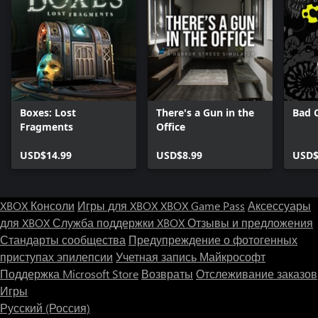
Boxes: Lost
There's a Gun in the
Bad 
Fragments
Office
USD$14.99
USD$8.99
USD$
XBOX Консоли
Игры для XBOX
XBOX Game Pass
Аксессуары
для XBOX
Служба поддержки XBOX
Отзывы и предложения
Стандарты сообщества
Предупреждение о фотогенных
приступах эпилепсии
Учетная запись Майкрософт
Поддержка Microsoft Store
Возвраты
Отслеживание заказов
Игры
Русский (Россия)