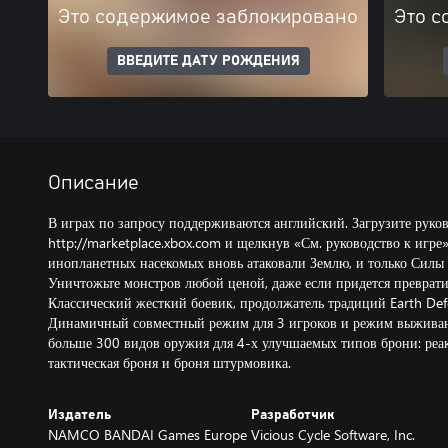
Это содержимое заблокировано
Это с
ВВЕДИТЕ ДАТУ РОЖДЕНИЯ
Описание
В играх по запросу поддерживаются английский. Загрузите руково
http://marketplace.xbox.com и щелкнув «См. руководство к игре
инопланетных насекомых вновь атаковали Землю, и только Силы 
Уничтожьте монстров любой ценой, даже если придется преврати
Классический жесткий боевик, продолжатель традиций Earth Def
Динамичный совместный режим для 3 игроков и режим выживани
больше 300 видов оружия для 4-х улучшаемых типов брони: реак
тактическая броня и броня штурмовика.
Издатель
Разработчик
NAMCO BANDAI Games Europe
Vicious Cycle Software, Inc.