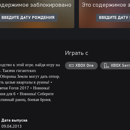
одержимое заблокировано
Это содержимое 
ВВЕДИТЕ ДАТУ РОЖДЕНИЯ
ВВЕДИТЕ ДАТУ
Играть с
дство к этой игре, найдя игру на
XBOX One
XBOX Seri
». Тысячи гигантских
Обороны Земли могут дать отпор.
ть целые кварталы в руины! •
ense Force 2017 • Новинка!
я для 6 • Новинка! Соберите
тивный ранец, боевая броня,
Дата выпуска
09.04.2013