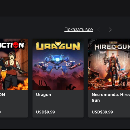
Показать все
ON
Uragun
Necromunda: Hire
Gun
+
USD$9.99
USD$39.99+