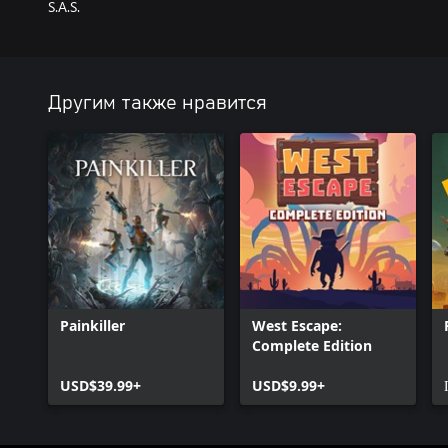
S.A.S.
Другим также нравится
Painkiller
West Escape:
Complete Edition
USD$39.99+
USD$9.99+