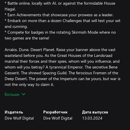
* Battle online, locally with AI, or against the formidable House
Hagal.
* Earn Achievements that showcase your prowess as a leader.
* Embark on more than a dozen Challenges that will test your wit
and cunning.
* Compete for badges in the rotating Skirmish Mode where no
two games are the same!
Arrakis. Dune. Desert Planet. Raise your banner above the vast
wasteland before you. As the Great Houses of the Landsraad
marshal their forces and their spies, whom will you influence, and
whom will you betray? A tyrannical Emperor. The secretive Bene
Gesserit. The shrewd Spacing Guild. The ferocious Fremen of the
Deep Desert. The power of the Imperium can be yours, but war is
not the only way to claim it.
Больше
Dune: Imperium blends deck-building and worker placement in a
deeply thematic new strategy game where the fate of the Empire
hangs on your decisions. Will you seek political allies or rely upon
Издатель
Разработчик
Дата выпуска
military might? Economic strength or subtle intrigues? A council
Dire Wolf Digital
Dire Wolf Digital
13.03.2024
seat… or a sharpened blade? The cards are dealt. The choice is
yours. The Imperium awaits.