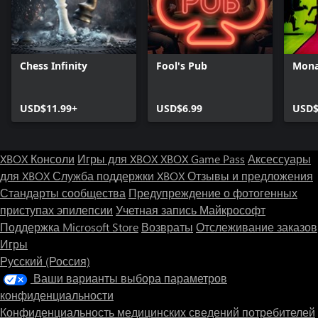
Chess Infinity
Fool's Pub
Mona
USD$11.99+
USD$6.99
USD$
XBOX Консоли
Игры для XBOX
XBOX Game Pass
Аксессуары
для XBOX
Служба поддержки XBOX
Отзывы и предложения
Стандарты сообщества
Предупреждение о фотогенных
приступах эпилепсии
Учетная запись Майкрософт
Поддержка Microsoft Store
Возвраты
Отслеживание заказов
Игры
Русский (Россия)
Ваши варианты выбора параметров
конфиденциальности
Конфиденциальность медицинских сведений потребителей