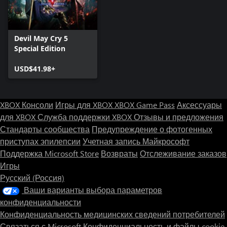
Devil May Cry 5
Special Edition
USD$41.98+
XBOX Консоли
Игры для XBOX
XBOX Game Pass
Аксессуары
для XBOX
Служба поддержки XBOX
Отзывы и предложения
Стандарты сообщества
Предупреждение о фотогенных
приступах эпилепсии
Учетная запись Майкрософт
Поддержка Microsoft Store
Возвраты
Отслеживание заказов
Игры
Русский (Россия)
Ваши варианты выбора параметров
конфиденциальности
Конфиденциальность медицинских сведений потребителей
Связаться с Microsoft
Конфиденциальность и файлы cookie