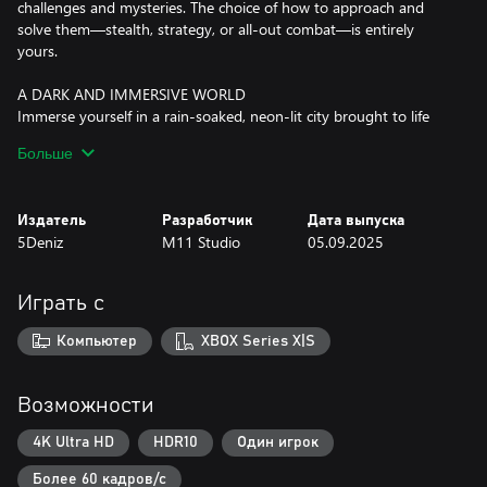
challenges and mysteries. The choice of how to approach and
solve them—stealth, strategy, or all-out combat—is entirely
yours.
A DARK AND IMMERSIVE WORLD
Immerse yourself in a rain-soaked, neon-lit city brought to life
with Unreal Engine 5. With a striking noir cyberpunk aesthetic,
Больше
atmospheric detail, and a unique narrative experience, DeTechtive
2112 invites you to explore shadowed alleys, flickering neon
signs, and towering skyscrapers—where every corner holds a
Издатель
Разработчик
Дата выпуска
story waiting to be uncovered.
5Deniz
M11 Studio
05.09.2025
Играть с
Компьютер
XBOX Series X|S
Возможности
4K Ultra HD
HDR10
Один игрок
Более 60 кадров/с