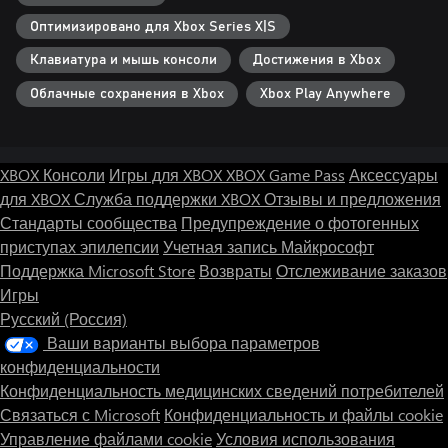
Оптимизировано для Xbox Series X|S
Клавиатура и мышь консоли
Достижения в Xbox
Облачные сохранения в Xbox
Xbox Play Anywhere
XBOX Консоли
Игры для XBOX
XBOX Game Pass
Аксессуары
для XBOX
Служба поддержки XBOX
Отзывы и предложения
Стандарты сообщества
Предупреждение о фотогенных
приступах эпилепсии
Учетная запись Майкрософт
Поддержка Microsoft Store
Возвраты
Отслеживание заказов
Игры
Русский (Россия)
Ваши варианты выбора параметров
конфиденциальности
Конфиденциальность медицинских сведений потребителей
Связаться с Microsoft
Конфиденциальность и файлы cookie
Управление файлами cookie
Условия использования