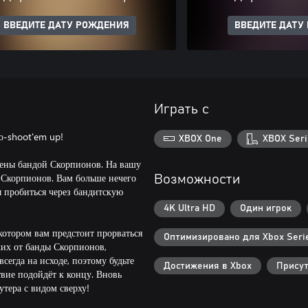
ВВЕДИТЕ ДАТУ РОЖДЕНИЯ
ВВЕДИТЕ ДАТУ
Играть с
о-shoot'em up!
XBOX One
XBOX Seri
ены бандой Скорпионов. На вашу
ь Скорпионов. Вам больше нечего
Возможности
бы пробиться через бандитскую
4K Ultra HD
Один игрок
котором вам предстоит прорваться
Оптимизировано для Xbox Serie
ких от банды Скорпионов,
всегда на исходе, поэтому будьте
Достижения в Xbox
Присут
вие подойдёт к концу. Вновь
тера с видом сверху!