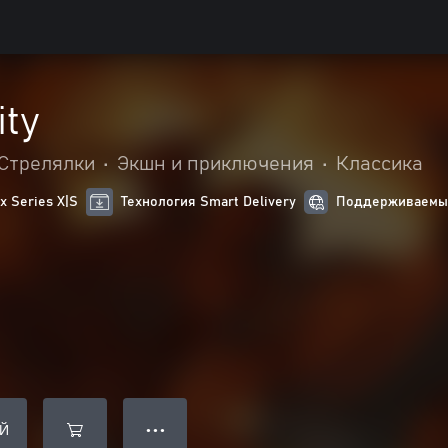
ity
Стрелялки
•
Экшн и приключения
•
Классика
 Series X|S
Технология Smart Delivery
Поддерживаемые
Й
● ● ●