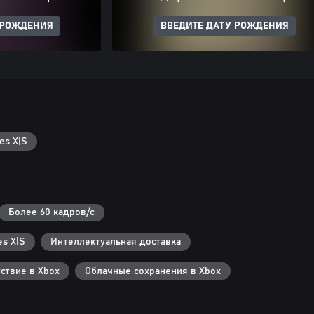
 РОЖДЕНИЯ
ВВЕДИТЕ ДАТУ РОЖДЕНИЯ
es X|S
Более 60 кадров/с
s X|S
Интеллектуальная доставка
ствие в Xbox
Облачные сохранения в Xbox