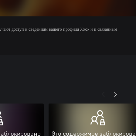
учают доступ к сведениям вашего профиля Xbox и к связанным
е
заблокировано
Это содержимое заблокиров