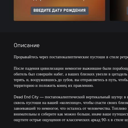
ВВЕДИТЕ ДАТУ РОЖДЕНИЯ
Описание
Прорывайтесь через постапокалиптические пустоши в стиле ретр
После падения цивилизации немногие выжившие были порабощ
обитель был совершён набег, а ваших близких увезли в цитадел
терять, и, вооружившись до зубов, вы отправляетесь в путь, что
территорию и положить конец их правлению.
Dead End City — постапокалиптический вертикальный шутер: в 
сквозь пустоши на вашей «колеснице», чтобы спасти своих близ
завоевавшей то немногое, что осталось от человечества. Топливо 
внимательны и соберите как можно больше, иначе ваше путешест
ощутите острые ощущения от классических аркад 90-х в стиле шу