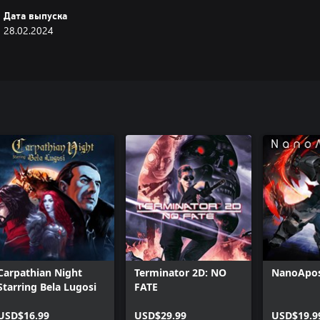
Дата выпуска
28.02.2024
Carpathian Night
Terminator 2D: NO
NanoApos
Starring Bela Lugosi
FATE
USD$16.99
USD$29.99
USD$19.9