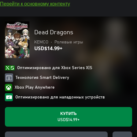
Перейти к основному контенту
Dead Dragons
KEMCO
•
Ролевые игры
USD$14.99+
Оптимизировано для Xbox Series X|S
Технология Smart Delivery
Xbox Play Anywhere
Оптимизировано для наладонных устройств
КУПИТЬ
USD$14.99+