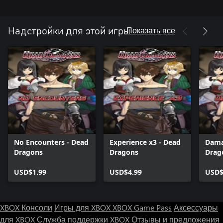
Показать все
Надстройки для этой игры
No Encounters - Dead
Experience x3 - Dead
Dama
Dragons
Dragons
Drag
USD$1.99
USD$4.99
USD$
XBOX Консоли
Игры для XBOX
XBOX Game Pass
Аксессуары
для XBOX
Служба поддержки XBOX
Отзывы и предложения