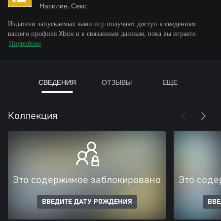
Насилие, Секс
Издатели запускаемых вами игр получают доступ к сведениям
вашего профиля Xbox и к связанным данным, пока вы играете.
Подробнее
СВЕДЕНИЯ
ОТЗЫВЫ
ЕЩЕ
Коллекция
Это содержимое заблокировано
Это соде
ВВЕДИТЕ ДАТУ РОЖДЕНИЯ
ВВЕ