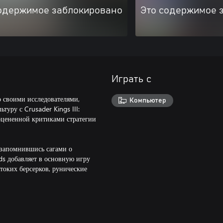
одержимое заблокировано
Это содержимое 
Играть с
о своими исследователями,
Компьютер
уру с Crusader Kings III:
оцененной критиками стратегии
 запомнившись сагами о
rds добавляет в основную игру
токих берсерков, рунические