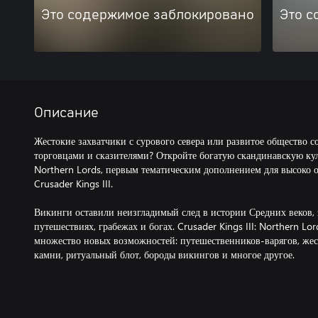
Это содержимое заблокировано
Это с
Описание
Жестокие захватчики с сурового севера или развитое общество с
торговцами и сказителями? Откройте богатую скандинавскую культ
Northern Lords, первым тематическим дополнением для высоко 
Crusader Kings III.
Викинги оставили неизгладимый след в истории Средних веков,
путешествиях, грабежах и богах. Crusader Kings III: Northern Lo
множество новых возможностей: путешественников-варягов, жес
камни, ритуальный блот, бороды викингов и многое другое.