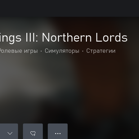
ngs III: Northern Lords
Ролевые игры
•
Симуляторы
•
Стратегии
● ● ●