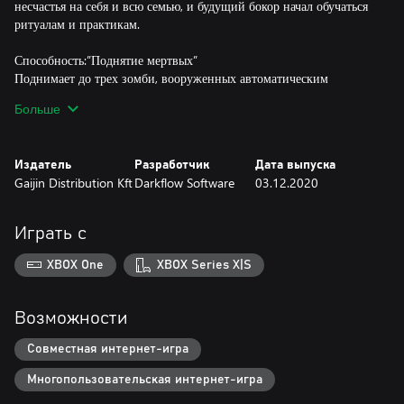
несчастья на себя и всю семью, и будущий бокор начал обучаться
ритуалам и практикам.
Способность:”Поднятие мертвых”
Поднимает до трех зомби, вооруженных автоматическим
оружием, которые будут следовать за тобой и атаковать врагов в
Больше
поле зрения. Использование сверхспособности также
телепортирует всех ваших зомби к вам и применяет к ним
восстановление здоровья, это работает, даже если вы используете
Издатель
Разработчик
Дата выпуска
сверхспособность с уже поднятым максимальным количеством
Gaijin Distribution Kft
Darkflow Software
03.12.2020
зомби.
Золотые Короны - это внутриигровая валюта, которую можно
Играть с
потратить:
XBOX One
XBOX Series X|S
• Боевой пропуск, что даст вам возможность выполнять
дополнительные задания и получать уникальные награды;
Возможности
• Уникальные костюмы и жесты во внутриигровом магазине
игры;
Совместная интернет-игра
Многопользовательская интернет-игра
• Обмен на Милость богов - основную валюту, которую
принимают в мире теней, необходимую для получения новых