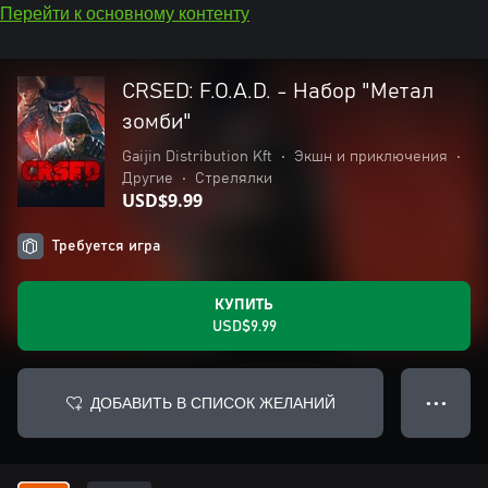
Перейти к основному контенту
CRSED: F.O.A.D. - Набор "Метал
зомби"
Gaijin Distribution Kft
•
Экшн и приключения
•
Другие
•
Стрелялки
USD$9.99
Требуется игра
КУПИТЬ
USD$9.99
ДОБАВИТЬ В СПИСОК ЖЕЛАНИЙ
● ● ●