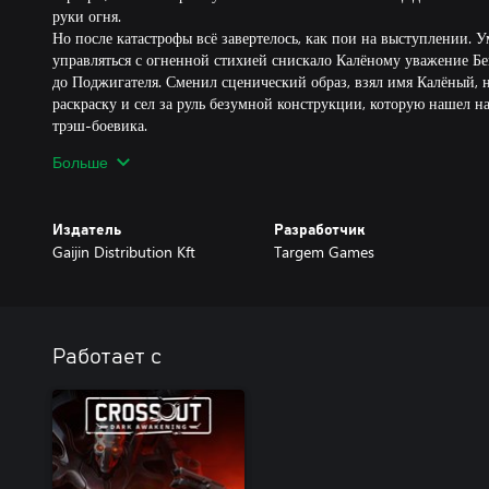
руки огня.
Но после катастрофы всё завертелось, как пои на выступлении. 
управляться с огненной стихией снискало Калёному уважение Б
до Поджигателя. Сменил сценический образ, взял имя Калёный,
раскраску и сел за руль безумной конструкции, которую нашел н
трэш-боевика.
Теперь любит пилить и жечь всех неугодных Огнепоклонникам, 
Больше
друге старается не вспоминать. Уважаемый человек!
Уникальная кабина: “Цербер” эпической редкости
Издатель
Разработчик
Кабина «Цербер» — лучший друг выжившего. Всё понимает, толь
Gaijin Distribution Kft
Targem Games
врагов в ближнем бою, словно у неё три пасти.
Уникальные бронемобили, представленные в наборах, отличаютс
оружия, броневых качеств и скоростных характеристик в бою. Чт
после запуска игры откройте меню чертежей (клавиша "И" / лат. "
Работает с
"Комплекты", выберите нужный бронемобиль и нажмите кнопку "
При покупке данного набора количество деталей, которое можно
машины, повышается до 60.
Также покупка набора дополнительно дает ранний доступ к нек
фракций. При этом эти детали становятся доступными сразу при
при достижении соответствующего уровня репутации. Некоторые 