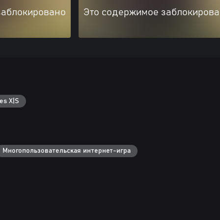
заблокировано
Это содержимое заблокиров
es X|S
Многопользовательская интернет-игра