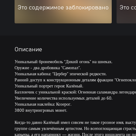
Это содержимое заблокировано
Это с
Описание
Уникальный бронемобиль “Дикий огонь” на шнеках.
Оружие - два дробовика “Самопал”.
Уникальная кабина: “Цербер” эпической редкости.
Ранний доступ к конструкционным деталям фракции “Огнепокло
Уникальный портрет героя: Калёный.
Баллончик с уникальной краской: Огненная саламандра легендар
Увеличение количества используемых деталей до 60.
Уникальная наклейка: Козерог.
3800 внутриигровых монет.
Когда-то давно Калёный имел совсем не такое грозное имя, выст
группе самым увлечённым артистом. Но всепоглощающая страсть
карьеры, а его напарнику — жизни. После этого инцидента он по