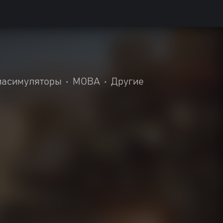
иасимуляторы
•
MOBA
•
Другие