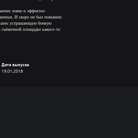
Умение ловко и эффектно
ешеных. И скоро он был повышен
 нанес устрашающую боевую
а съёмочной площадке какого-то
а о нарушенной клятве и старом
Дата выпуска
ко сказать не может. Потрошит
19.01.2018
я особой сбалансированностью
обы поставить машину в гараж,
B"), перейдите на закладку
Загрузить".
 использовать при создании
оторым конструкционным деталям
 покупке и не выдаются повторно
детали могут быть только в