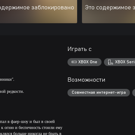
одержимое заблокировано
Это содержимое 
Играть с
XBOX One
XBOX Seri
нники”.
Возможности
ной редкости.
Совместная интернет-игра
упал в фаер-шоу и был в своей
 к огню и беспечность стоили ему
клялся больше никогда не брать в