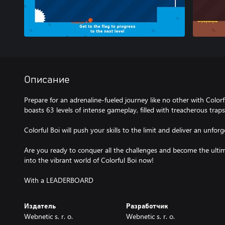
Описание
Prepare for an adrenaline-fueled journey like no other with Colorf
boasts 63 levels of intense gameplay, filled with treacherous traps
Colorful Boi will push your skills to the limit and deliver an unfo
Are you ready to conquer all the challenges and become the ult
into the vibrant world of Colorful Boi now!
With a LEADERBOARD
Издатель
Разработчик
Webnetic s. r. o.
Webnetic s. r. o.