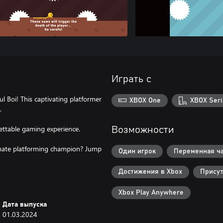
Играть с
ul Boi! This captivating platformer
XBOX One
XBOX Seri
.
rgettable gaming experience.
Возможности
imate platforming champion? Jump
Один игрок
Переменная ча
Достижения в Xbox
Присут
Xbox Play Anywhere
Дата выпуска
01.03.2024