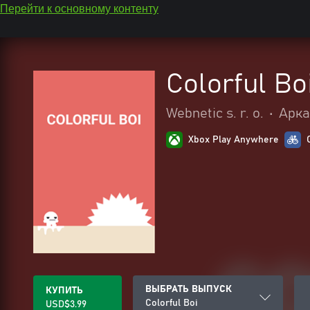
Перейти к основному контенту
Colorful Bo
Webnetic s. r. o.
•
Арк
Xbox Play Anywhere
ВЫБРАТЬ ВЫПУСК
КУПИТЬ
Colorful Boi
USD$3.99