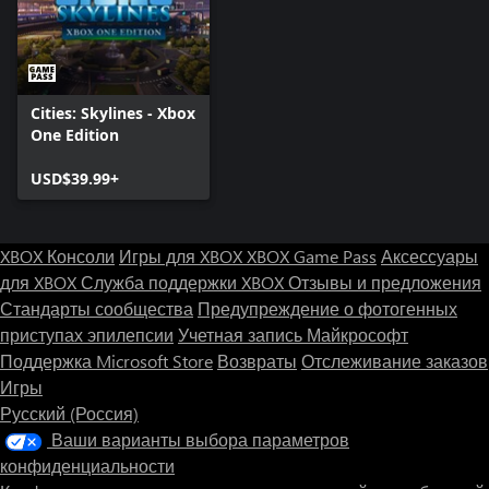
Cities: Skylines - Xbox
One Edition
USD$39.99+
XBOX Консоли
Игры для XBOX
XBOX Game Pass
Аксессуары
для XBOX
Служба поддержки XBOX
Отзывы и предложения
Стандарты сообщества
Предупреждение о фотогенных
приступах эпилепсии
Учетная запись Майкрософт
Поддержка Microsoft Store
Возвраты
Отслеживание заказов
Игры
Русский (Россия)
Ваши варианты выбора параметров
конфиденциальности