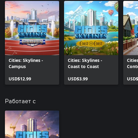
Cities: Skylines -
Cities: Skylines -
Citie
Campus
Coast to Coast
Cont
Pack
USD$12.99
USD$3.99
USD$
Работает с