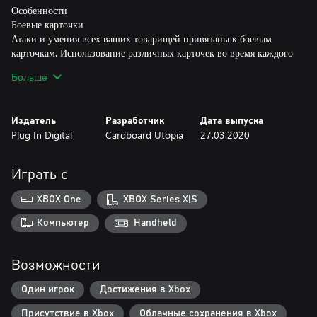
Особенности
Боевые карточки
Атаки и умения всех ваших товарищей привязаны к боевым
карточкам. Использование различных карточек во время каждого
поединка дает вам бесчисленные варианты атаки.
Больше
Степень воздействия карты определяет бросок кубика
Как только выберете тип атаки, бросьте виртуальные кубики для
Издатель
Разработчик
Дата выпуска
получения бонусов. Вместо цифр на них выпадают символы,
Plug In Digital
Cardboard Utopia
27.03.2020
которые отвечают за модификаторы атаки, защиты, лечения и
особых умений.
Играть с
Испытайте Госпожу Удачу
Если хотите внести дополнительные уровни стратегии в Children
XBOX One
XBOX Series X|S
of Zodiarcs, комбинируйте кубики в соответствии со своим
стилем игры. Вы можете перебросить до двух кубиков за каждый
Компьютер
Handheld
ход. Не бойтесь положиться на благосклонность Госпожи Удачи!
Возможности
Мир, полный ярких персонажей
В ходе игры вы познакомитесь с Нами, которую в детстве
Один игрок
Достижения в Xbox
похитили из родного дома; Брайс, вынужденной выживать на
полных опасностей улицах Тора; харизматичным преступным
Присутствие в Xbox
Облачные сохранения в Xbox