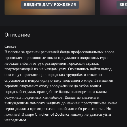
ВВЕДИТЕ ДАТУ РОЖДЕНИЯ
ВВЕ
Описание
Сюжет
В погоне за древней реликвией банда профессиональных воров
проникает в роскошные покои продажного дворянина, едва
избежав гибели от рук разъярённой городской стражи,
подстерегающей их на каждом углу. Отчаявшись найти выход,
они ищут пристанища в городских трущобах и отважно
спускаются в непроглядную тьму подземного мира. За нашими
героями открывают охоту вооружённые до зубов воины
городской стражи, враждебные банды головорезов и кланы
безумных подземных каннибалов. Выпав из системы и
вынужденные помогать жадным до наживы преступникам, юные
герои должны примириться с новой для себя реальностью. Но
помните! В мире Children of Zodiarcs никому не удастся уйти
невредимым.