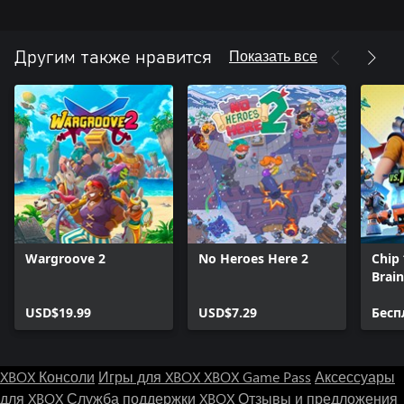
Показать все
Другим также нравится
Wargroove 2
No Heroes Here 2
Chip 
Brain
Pass
USD$19.99
USD$7.29
Бесп
XBOX Консоли
Игры для XBOX
XBOX Game Pass
Аксессуары
для XBOX
Служба поддержки XBOX
Отзывы и предложения