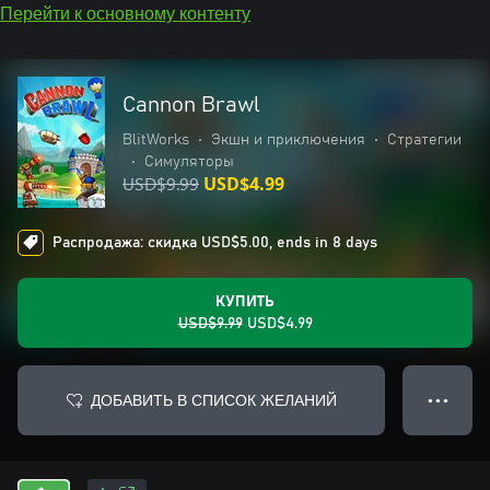
Перейти к основному контенту
Cannon Brawl
BlitWorks
•
Экшн и приключения
•
Стратегии
•
Симуляторы
USD$9.99
USD$4.99
Распродажа: скидка USD$5.00, ends in 8 days
КУПИТЬ
USD$9.99
USD$4.99
ДОБАВИТЬ В СПИСОК ЖЕЛАНИЙ
● ● ●