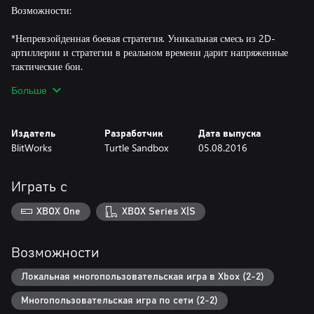
Возможности:
*Непревзойденная боевая стратегия. Уникальная смесь из 2D-
артиллерии и стратегии в реальном времени дарит напряженные
тактические бои.
Больше
*Сражения вблизи и вдалеке. Агрессивные сетевые
многопользовательские бои 1 на 1 с рейтинговой системой
подбора соперника. Вызовите друга на бой или подключите
Издатель
Разработчик
Дата выпуска
контроллер и устройте домашнее сражение вместе с группой
BlitWorks
Turtle Sandbox
05.08.2016
ребят.
*Стратегические возможности. Выберите из более 15 видов
Играть с
оружия и средств обороны и более 5 пилотов воздушного судна.
У вас появятся сотни комбинаций и различных стратегий.
XBOX One
XBOX Series X|S
*Динамическое поле боя. Разрушайте местность с помощью
пушек, лазеров и прочего.
Возможности
*Грандиозное приключение. Сразитесь в режиме полной
Локальная многопользовательская игра в Xbox (2-2)
кампании, примите участие в боях с боссами и 20 заданиях и
Многопользовательская игра по сети (2-2)
расширьте свои владения в 5 уникальных зонах.