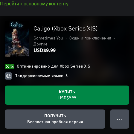
Перейти к основному контенту
Caligo (Xbox Series X|S)
Sometimes You
•
Экшн и приключения
•
Другие
USD$9.99
Оптимизировано для Xbox Series X|S
Поддерживаемые языки: 6
КУПИТЬ
USD$9.99
ПОЛУЧИТЬ
● ● ●
Бесплатная пробная версия