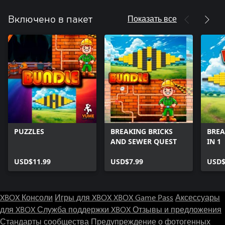
Показать все
Включено в пакет
PUZZLES
BREAKING BRICKS
BREA
AND SEWER QUEST
IN 1
USD$11.99
USD$7.99
USD$
XBOX Консоли
Игры для XBOX
XBOX Game Pass
Аксессуары
для XBOX
Служба поддержки XBOX
Отзывы и предложения
Стандарты сообщества
Предупреждение о фотогенных