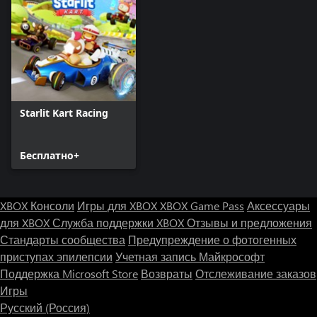
Starlit Kart Racing
Бесплатно+
XBOX Консоли
Игры для XBOX
XBOX Game Pass
Аксессуары
для XBOX
Служба поддержки XBOX
Отзывы и предложения
Стандарты сообщества
Предупреждение о фотогенных
приступах эпилепсии
Учетная запись Майкрософт
Поддержка Microsoft Store
Возвраты
Отслеживание заказов
Игры
Русский (Россия)