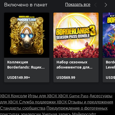
Показать все
Включено в пакет
Коллекция
Набор сезонных
Bord
Borderlands: Ящик
абонементов для
Level
Пандоры
Borderlands 3
USD$149.99+
USD$69.99
USD$
XBOX Консоли
Игры для XBOX
XBOX Game Pass
Аксессуары
для XBOX
Служба поддержки XBOX
Отзывы и предложения
Стандарты сообщества
Предупреждение о фотогенных
приступах эпилепсии
Учетная запись Майкрософт