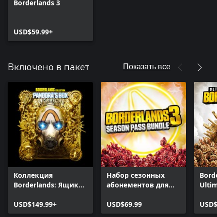
Borderlands 3
USD$59.99+
Показать все
Включено в пакет
Коллекция
Набор сезонных
Borde
Borderlands: Ящик
абонементов для
Ultim
Пандоры
Borderlands 3
USD$149.99+
USD$69.99
USD$