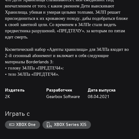
впечатлением от того, с каким рвением Дети выискивают
Хранилища, убивая и умирая целыми толпами, З4ЛП решает
присоединиться к их кровавому походу, дабы подобраться ближе
к своей заветной цели. Со временем в З4ЛПе стали видеть
предвестника разрушений, «ПРЕДТЕЧУ», за которым по пятам
идет смерть.
Косметический набор «Адепты хранилища» для З4ЛПа входит во
2-й сезонный абонемент и включает в себя следующие
материалы Borderlands 3:
• голову З4ЛПа «ПРЕДТЕЧ4»;
• тело З4ЛПа «ПРЕДТЕЧ4».
Издатель
Разработчик
Дата выпуска
2K
Gearbox Software
08.04.2021
Играть с
XBOX One
XBOX Series X|S