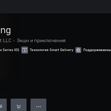
ing
t LLC
•
Экшн и приключения
 Series X|S
Технология Smart Delivery
Поддерживаемые
Й
● ● ●