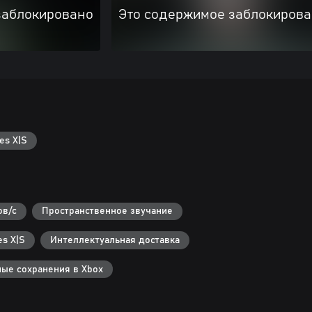
заблокировано
Это содержимое заблокиров
es X|S
ов/с
Пространственное звучание
s X|S
Интеллектуальная доставка
ые сохранения в Xbox